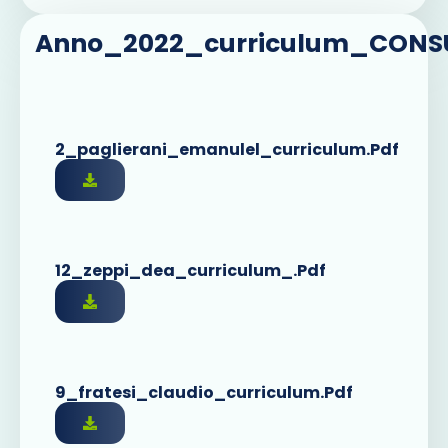
Anno_2022_curriculum_CONS
2_paglierani_emanulel_curriculum.pdf
12_zeppi_dea_curriculum_.pdf
9_fratesi_claudio_curriculum.pdf