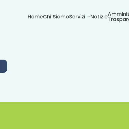
Amminis
Home
Chi Siamo
Servizi
Notizie
Traspar
6