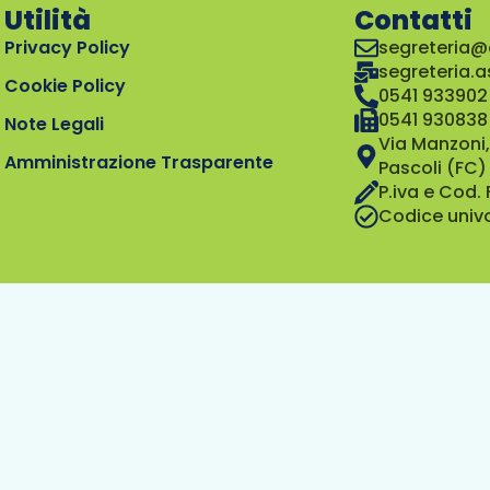
Utilità
Contatti
Privacy Policy
segreteria@
segreteria.
Cookie Policy
0541 933902
0541 930838
Note Legali
Via Manzoni,
Amministrazione Trasparente
Pascoli (FC)
P.iva e Cod.
Codice univ