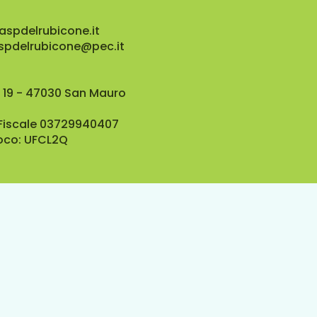
aspdelrubicone.it
aspdelrubicone@pec.it
 19 - 47030 San Mauro
 Fiscale 03729940407
oco: UFCL2Q