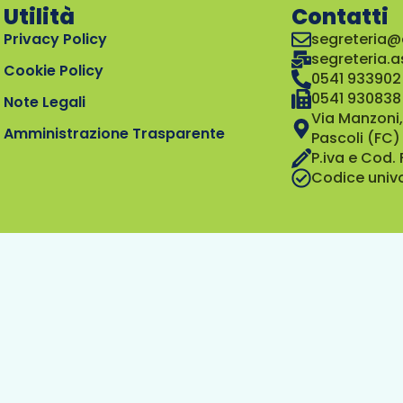
Utilità
Contatti
Privacy Policy
segreteria@
segreteria.
Cookie Policy
0541 933902
0541 930838
Note Legali
Via Manzoni,
Amministrazione Trasparente
Pascoli (FC)
P.iva e Cod.
Codice univ