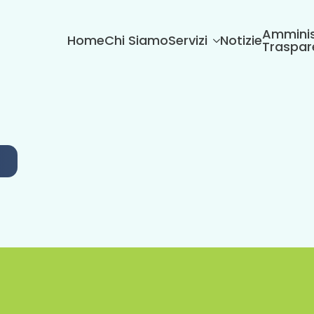
Amminis
Home
Chi Siamo
Servizi
Notizie
Traspar
6