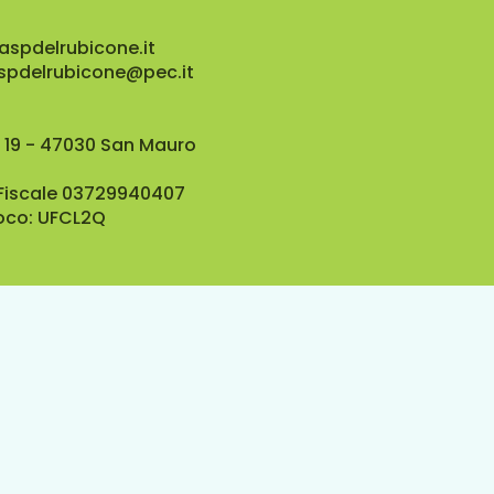
aspdelrubicone.it
aspdelrubicone@pec.it
 19 - 47030 San Mauro
 Fiscale 03729940407
oco: UFCL2Q