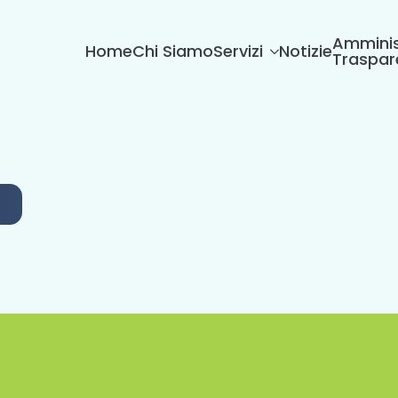
Amminis
Home
Chi Siamo
Servizi
Notizie
Traspar
6