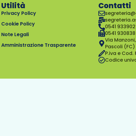
Utilità
Contatti
Privacy Policy
segreteria@
segreteria.
Cookie Policy
0541 933902
0541 930838
Note Legali
Via Manzoni,
Amministrazione Trasparente
Pascoli (FC)
P.iva e Cod.
Codice univ