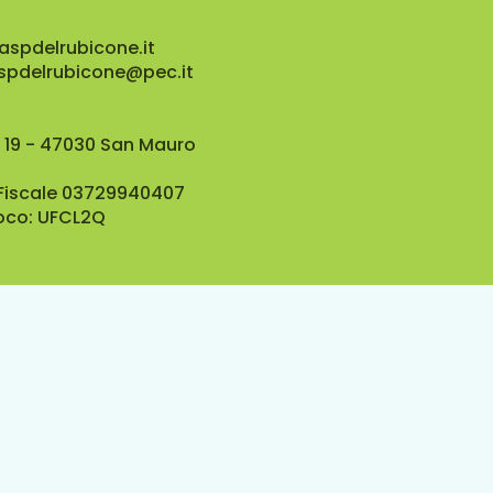
aspdelrubicone.it
aspdelrubicone@pec.it
 19 - 47030 San Mauro
 Fiscale 03729940407
oco: UFCL2Q