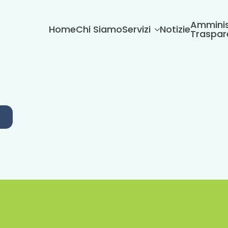
Amminis
Home
Chi Siamo
Servizi
Notizie
Traspar
6