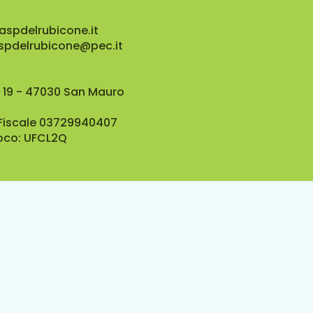
aspdelrubicone.it
aspdelrubicone@pec.it
 19 - 47030 San Mauro
 Fiscale 03729940407
oco: UFCL2Q