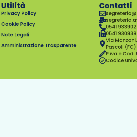
Utilità
Contatti
Privacy Policy
segreteria@
segreteria.
Cookie Policy
0541 933902
0541 930838
Note Legali
Via Manzoni,
Amministrazione Trasparente
Pascoli (FC)
P.iva e Cod.
Codice univ