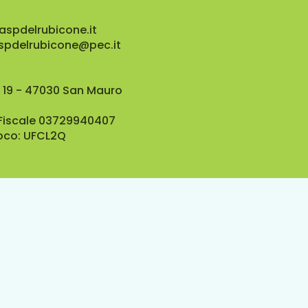
aspdelrubicone.it
aspdelrubicone@pec.it
 19 - 47030 San Mauro
 Fiscale 03729940407
oco: UFCL2Q