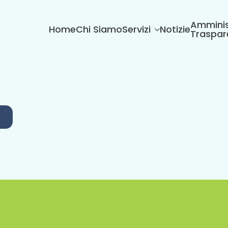
Amminis
Home
Chi Siamo
Servizi
Notizie
Traspar
6