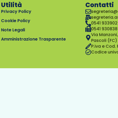
Utilità
Contatti
Privacy Policy
segreteria@
segreteria.
Cookie Policy
0541 933902
0541 930838
Note Legali
Via Manzoni,
Amministrazione Trasparente
Pascoli (FC)
P.iva e Cod.
Codice univ