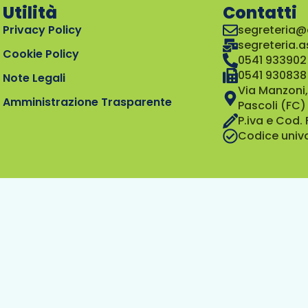
Utilità
Contatti
Privacy Policy
segreteria@
segreteria.
Cookie Policy
0541 933902
0541 930838
Note Legali
Via Manzoni,
Amministrazione Trasparente
Pascoli (FC)
P.iva e Cod.
Codice univ