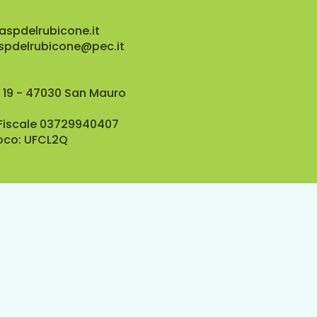
aspdelrubicone.it
aspdelrubicone@pec.it
 19 - 47030 San Mauro
 Fiscale 03729940407
oco: UFCL2Q