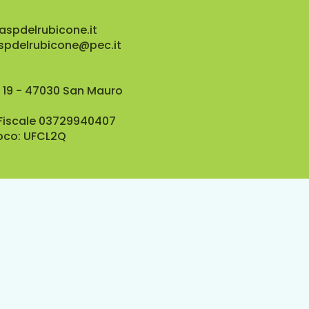
aspdelrubicone.it
aspdelrubicone@pec.it
 19 - 47030 San Mauro
 Fiscale 03729940407
oco: UFCL2Q