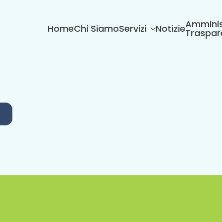
Amminis
Home
Chi Siamo
Servizi
Notizie
Traspar
6