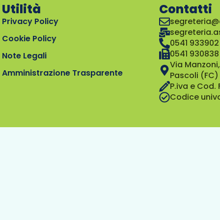
Utilità
Contatti
Privacy Policy
segreteria@
segreteria.
Cookie Policy
0541 933902
0541 930838
Note Legali
Via Manzoni,
Amministrazione Trasparente
Pascoli (FC)
P.iva e Cod.
Codice univ