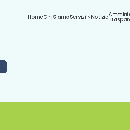
Amminis
Home
Chi Siamo
Servizi
Notizie
Traspar
6