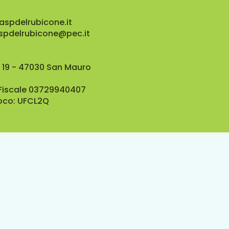
aspdelrubicone.it
aspdelrubicone@pec.it
 19 - 47030 San Mauro
 Fiscale 03729940407
oco: UFCL2Q