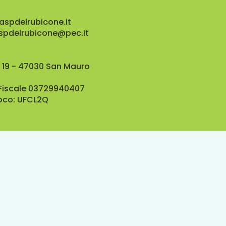
aspdelrubicone.it
aspdelrubicone@pec.it
 19 - 47030 San Mauro
 Fiscale 03729940407
oco: UFCL2Q