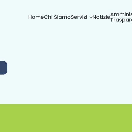
Amminis
Home
Chi Siamo
Servizi
Notizie
Traspar
6