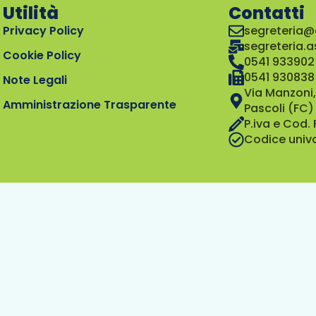
Utilità
Contatti
Privacy Policy
segreteria@
segreteria.
Cookie Policy
0541 933902
0541 930838
Note Legali
Via Manzoni,
Amministrazione Trasparente
Pascoli (FC)
P.iva e Cod.
Codice univ