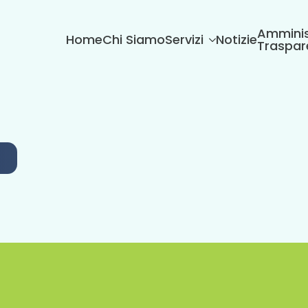
Amminis
Home
Chi Siamo
Servizi
Notizie
Traspar
6