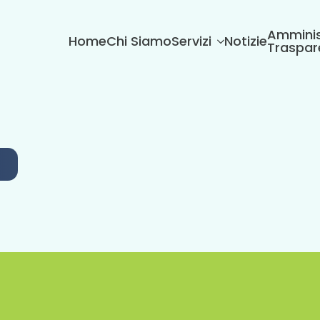
Amminis
Home
Chi Siamo
Servizi
Notizie
Traspar
6