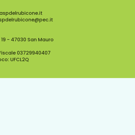
aspdelrubicone.it
aspdelrubicone@pec.it
 19 - 47030 San Mauro
 Fiscale 03729940407
oco: UFCL2Q