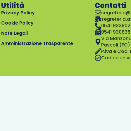
Utilità
Contatti
Privacy Policy
segreteria@
segreteria.
Cookie Policy
0541 933902
0541 930838
Note Legali
Via Manzoni,
Amministrazione Trasparente
Pascoli (FC)
P.iva e Cod.
Codice univ