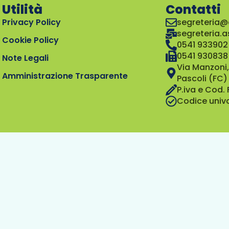
Utilità
Contatti
Privacy Policy
segreteria@
segreteria.
Cookie Policy
0541 933902
0541 930838
Note Legali
Via Manzoni,
Amministrazione Trasparente
Pascoli (FC)
P.iva e Cod.
Codice univ