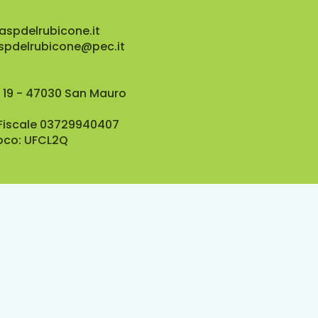
aspdelrubicone.it
aspdelrubicone@pec.it
 19 - 47030 San Mauro
 Fiscale 03729940407
oco: UFCL2Q