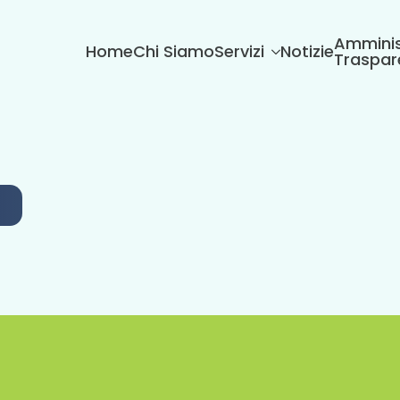
Amminis
Home
Chi Siamo
Servizi
Notizie
Traspar
6