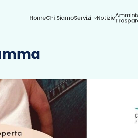
Amminis
Home
Chi Siamo
Servizi
Notizie
Traspar
Mamma