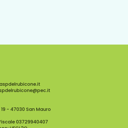
aspdelrubicone.it
aspdelrubicone@pec.it
 19 - 47030 San Mauro
 Fiscale 03729940407