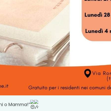
tami o Mamma!”