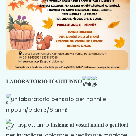
𝐋𝐀𝐁𝐎𝐑𝐀𝐓𝐎𝐑𝐈𝐎 𝐃’𝐀𝐔𝐓𝐔𝐍𝐍𝐎
un laboratorio p
ensato per nonni e
nipotini/e dai 3/6 anni!
Vi aspettiamo 𝐢𝐧𝐬𝐢𝐞𝐦𝐞 𝐚𝐢 𝐯𝐨𝐬𝐭𝐫𝐢 𝐧𝐨𝐧𝐧𝐢 𝐨 𝐠𝐞𝐧𝐢𝐭𝐨𝐫𝐢
per intagliare, colorare, e realizzare magiche