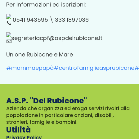
Per informazioni ed iscrizioni:
0541 943595 \ 333 1897036
segreteriacpf@aspdelrubicone.it
Unione Rubicone e Mare
#mammaepapà
#centrofamiglieasprubicone
#
A.S.P. "Del Rubicone"
Azienda che organizza ed eroga servizi rivolti alla
popolazione in particolare anziani, disabili,
stranieri, famiglie e bambini.
Utilità
Privacy Policy