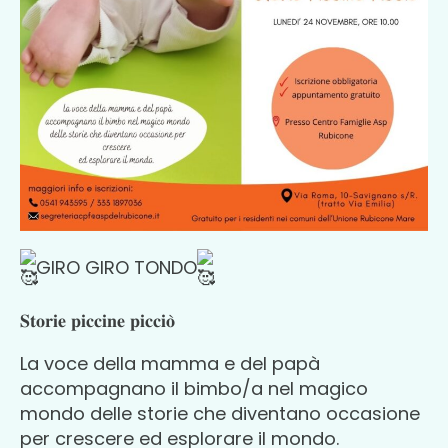
GIRO GIRO TONDO
𝐒𝐭𝐨𝐫𝐢𝐞 𝐩𝐢𝐜𝐜𝐢𝐧𝐞 𝐩𝐢𝐜𝐜𝐢𝐨̀
La voce della mamma e
del papà
accompagnano il bimbo/a nel magico
mondo delle storie che diventano occasione
per crescere ed esplorare il mondo.