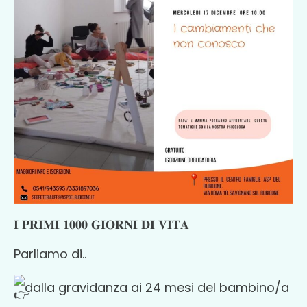
𝐈 𝐏𝐑𝐈𝐌𝐈 𝟏𝟎𝟎𝟎 𝐆𝐈𝐎𝐑𝐍𝐈 𝐃𝐈 𝐕𝐈𝐓𝐀
Parliamo di..
dalla gravidanza ai 2
4 mesi del bambino/a