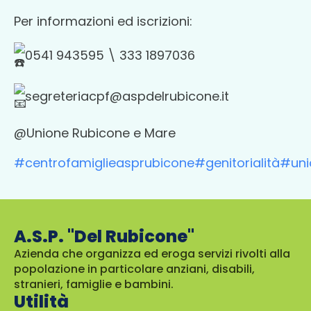
Per informazioni ed iscrizioni:
0541 943595 \ 333 1897036
segreteriacpf@aspdelrubicone.it
@Unione Rubicone e Mare
#centrofamiglieasprubicone
#genitorialità
#uni
A.S.P. "Del Rubicone"
Azienda che organizza ed eroga servizi rivolti alla
popolazione in particolare anziani, disabili,
stranieri, famiglie e bambini.
Utilità