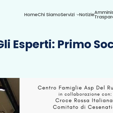
Amminis
Home
Chi Siamo
Servizi
Notizie
Traspar
li Esperti: Primo So