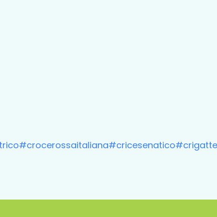
rico
#crocerossaitaliana
#cricesenatico
#crigatt