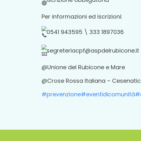
Per informazioni ed iscrizioni:
0541 943595 \ 333 1897036
segreteriacpf@aspdelrubicone.it
@Unione del Rubicone e Mare
@Crose Rossa Italiana – Cesenati
#prevenzione
#eventidicomunità
#