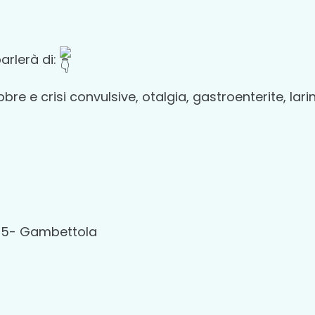
parlerà di:
bbre e crisi convulsive, otalgia, gastroenterite, la
i 75- Gambettola