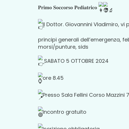
𝐏𝐫𝐢𝐦𝐨 𝐒𝐨𝐜𝐜𝐨𝐫𝐬𝐨 𝐏𝐞𝐝𝐢𝐚𝐭𝐫𝐢𝐜𝐨
Il Dottor. Giovannini Vladimiro, vi 
principi generali dell’emergenza, fe
morsi/punture, sids
SABATO 5 OTTOBRE 2024
ore 8.45
Presso Sala Fellini Corso Mazzin
Incontro gratuito
Iscrizione obbligatoria