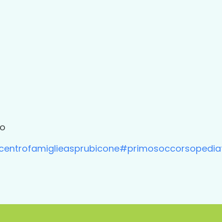
co
centrofamiglieasprubicone
#primosoccorsopediat