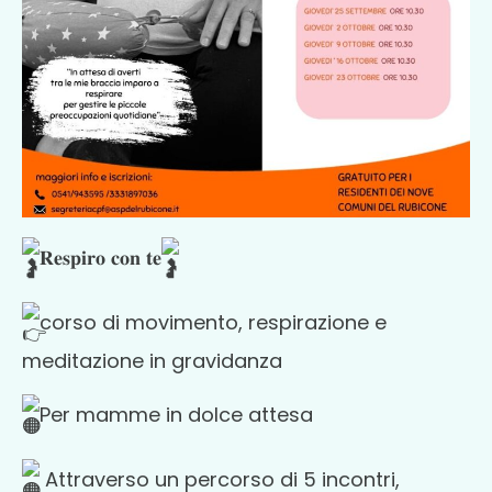
𝐑𝐞𝐬𝐩𝐢𝐫𝐨 𝐜𝐨𝐧 𝐭𝐞
corso di movimento, respirazione e
meditazione in gravidanza
Per mamme in d
olce attesa
Attraverso un percorso di 5 incontri,