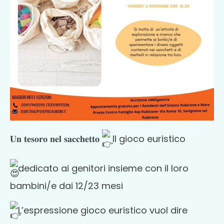
𝐔𝐧 𝐭𝐞𝐬𝐨𝐫𝐨 𝐧𝐞𝐥 𝐬𝐚𝐜𝐜𝐡𝐞𝐭𝐭𝐨
Il gioco euristico
dedicato ai genitori insieme con il loro
bambini/e dai 12/23 mesi
L’espressione gioco euristico vuol dire