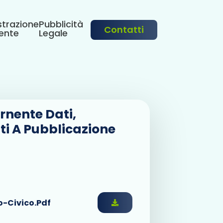
trazione
Pubblicità
Contatti
ente
Legale
nente Dati,
ti A Pubblicazione
o-Civico.pdf