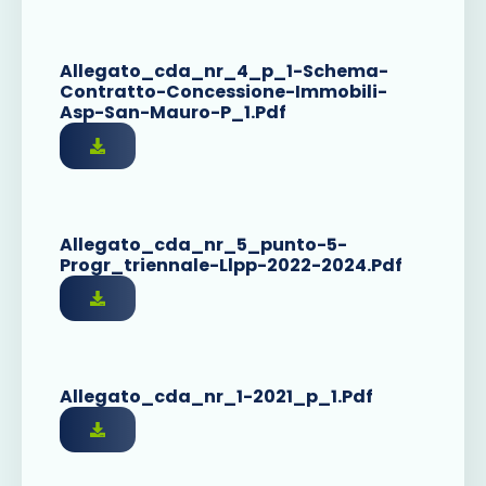
Allegato_cda_nr_4_p_1-Schema-
Contratto-Concessione-Immobili-
Asp-San-Mauro-P_1.pdf
Allegato_cda_nr_5_punto-5-
Progr_triennale-Llpp-2022-2024.pdf
Allegato_cda_nr_1-2021_p_1.pdf